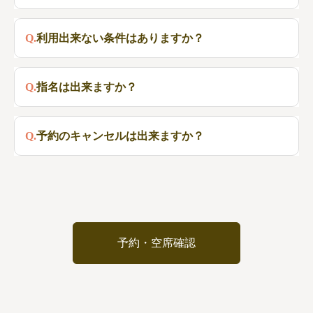
A.勿論大歓迎です。当店では男性の利用が20％程ございま
Q.利用出来ない条件はありますか？
す。
A.・首の病気（脊髄炎）の方
Q.指名は出来ますか？
・メニエール病の方
・65歳以上の方
A.「
スタッフ一覧
」より指名が出来ます。指名有りで予約
Q.予約のキャンセルは出来ますか？
・妊娠中の方
の場合はお電話にてご予約ください。
・アルコールを飲まれている方
また、男女指名は無料ですが、個人指名は別途の費用が発
A.可能です。ただし、当日の1時間前のキャンセルは施術
・熱がある方
生します。
料金の全額をキャンセル料としてご請求させていただきま
等の利用は控えさせて頂いております。
す。
予約・空席確認